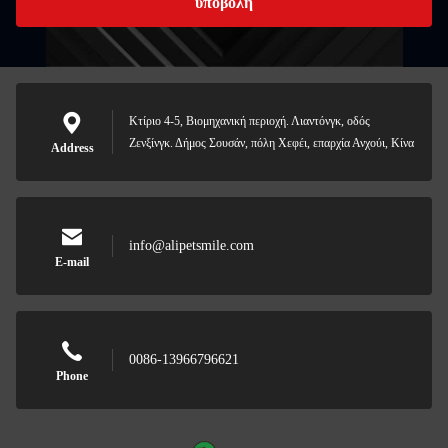
υποβολή
Κτίριο 4-5, Βιομηχανική περιοχή. Λιαντόνγκ, οδός
Ζενξίνγκ. Δήμος Σουσάν, πόλη Χεφέι, επαρχία Ανχούι, Κίνα
Address
info@alipetsmile.com
E-mail
0086-13966796621
Phone