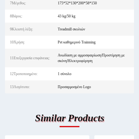
7Μέγεθος:
175*52*130*200*58*150
8Βάρος:
43 kg/50 kg
9Κλειστή λέξη:
Treadmill σκυλιών
10Χρήση:
Pet καθημερινό Trainning
Ανωδίαση με αμμοσφαιρίωση/Προστίμηση με
11Επεξεργασία επιφάνειας:
σκόνη/Ηλεκτροφόρηση
12Τροποποιημένο:
1 σύνολο
13Λογότυπο:
Προσαρμοσμένο Logo
Similar Products