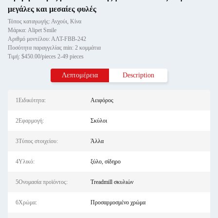
μεγάλες και μεσαίες φυλές
Τόπος καταγωγής: Ανχούι, Κίνα
Μάρκα: Alipet Smile
Αριθμό μοντέλου: ΑΛΤ-FBB-242
Ποσότητα παραγγελίας min: 2 κομμάτια
Τιμή: $450.00/pieces 2-49 pieces
Λεπτομέρεια
Description
1Ειδικότητα:
Αειφόρος
2Εφαρμογή:
Σκύλοι
3Τύπος στοιχείου:
Άλλα
4Υλικό:
ξύλο, σίδηρο
5Ονομασία προϊόντος:
Treadmill σκυλιών
6Χρώμα:
Προσαρμοσμένο χρώμα