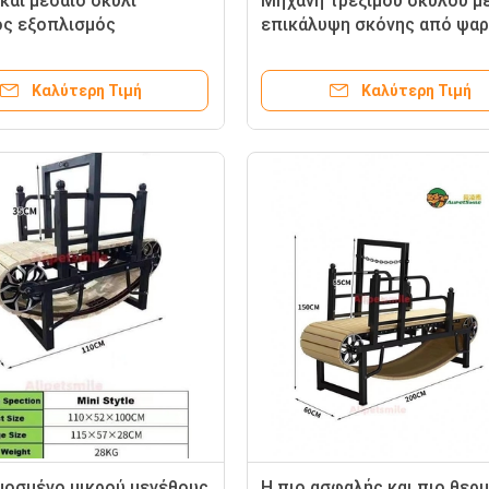
και μεσαίο σκυλί
Μηχανή τρέξιμου σκύλου μ
ς εξοπλισμός
επικάλυψη σκόνης από ψαρι
κής άσκησης Ρεπτίλια
ηλεκτροφόρηση εσωτερικ
τρέξιμου 220lbs
ασκήσεων
Καλύτερη Τιμή
Καλύτερη Τιμή
οσμένο μικρού μεγέθους
Η πιο ασφαλής και πιο θερ