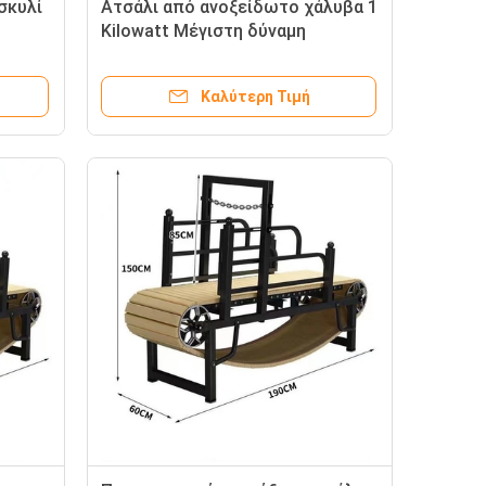
σκυλί
Ατσάλι από ανοξείδωτο χάλυβα 1
Kilowatt Μέγιστη δύναμη
ιπποδύναμης σκύλος Trotter
τρέχοντας μηχανή
Καλύτερη Τιμή