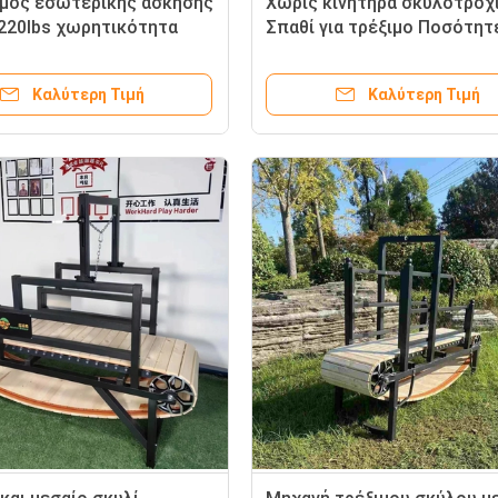
μός εσωτερικής άσκησης
Χωρίς κινητήρα σκυλοτροχ
220lbs χωρητικότητα
Σπαθί για τρέξιμο Ποσότητ
Trotter τρέχοντας μηχανή
φόρτωσης 40 HQ Πάνω από
ετά
τόνους
Καλύτερη Τιμή
Καλύτερη Τιμή