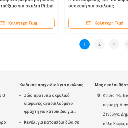
τρέξιμο για σκυλιά Pitbull
συσκευή για σκύλους
από χάλυβα ξύλο χαρτί
Καλύτερη Τιμή
Καλύτερη Τιμή
1
2
>
Κωδικός παιχνιδιού για σκύλους
Μας ακολουθήσ
α Ο
Ζώο πρότυπο ακρυλικό
Κτίριο 4-5, Β
διαφανές αναδιπλούμενο
περιοχή. Λια
η
φράχτη για κατοικίδια για
Ζενξίνγκ. Δή
εύκολο εσωτερικό και φορητό
όρο
Κενέλι για κατοικίδια ζώα σε
πόλη Χεφέι, 