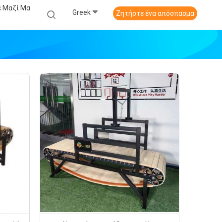
ε Μαζί Μα
Greek
Ζητήστε ένα απόσπασμα