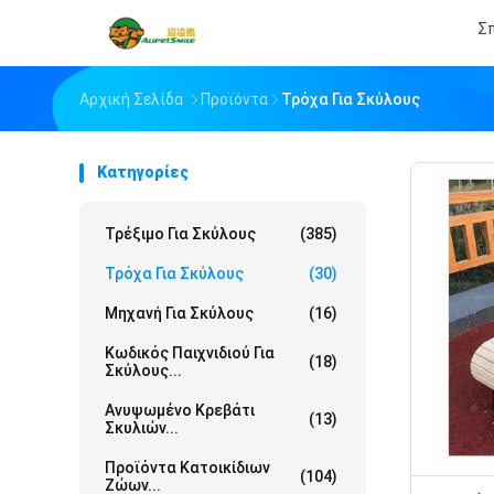
Σπ
Αρχική Σελίδα
Προϊόντα
Τρόχα Για Σκύλους
Κατηγορίες
Τρέξιμο Για Σκύλους
(385)
Τρόχα Για Σκύλους
(30)
Μηχανή Για Σκύλους
(16)
Κωδικός Παιχνιδιού Για
(18)
Σκύλους...
Ανυψωμένο Κρεβάτι
(13)
Σκυλιών...
Προϊόντα Κατοικίδιων
(104)
Ζώων...