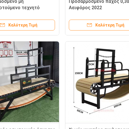
μοσμένο μη
Προσαρμοσμένο πάχος 0,
οτούμενο τεχνητό
Αειφόρος 2022
για σκυλιά τρέχοντας
Χρησιμοποιούμενο διάδρομ
 Μηχανή πάχος 0,30mm
την άσκηση του σκύλου
Καλύτερη Τιμή
Καλύτερη Τιμή