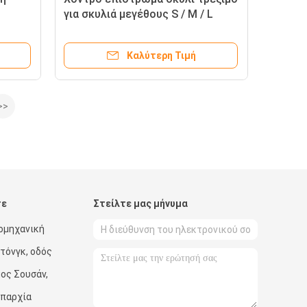
για σκυλιά μεγέθους S / M / L
σκυλιά εξωτερική άσκηση σκυλί
τρέξιμο μηχανή
Καλύτερη Τιμή
>>
τε
Στείλτε μας μήνυμα
ιομηχανική
ντόνγκ, οδός
μος Σουσάν,
επαρχία