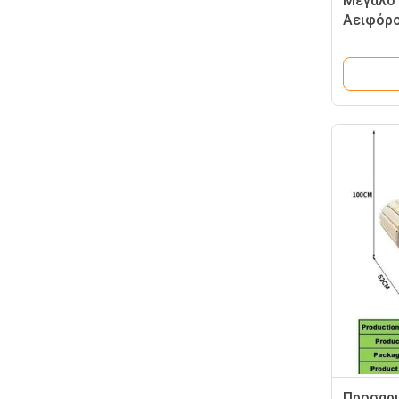
Μεγάλο 
Αειφόρο
εσωτερι
Μηχανή 
Προσαρμ