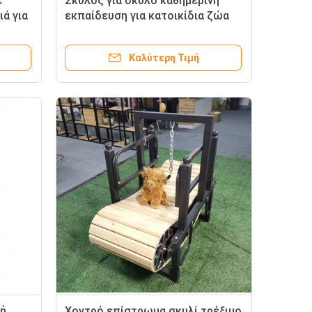
ε
Σκύλος για σκύλο καθημερινή
ά για
εκπαίδευση για κατοικίδια ζώα
ών
για μεγάλη μη τροφοδοτούμενη
μηχανή τρέξιμου
Καλύτερη Τιμή
μή
Χοντρό επίστρωμα σκυλί τρέξιμο