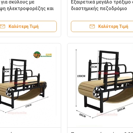
 για σκύλους με
Εξαιρετικά μεγάλο τρέξιμο 
ψη ηλεκτροφορέζης και
διαστημικής πεζοδρόμιο
 εξοπλισμό για σκύλους
προσαρμοσμένο χρώμα και
χουν
λογότυπο για ανίσχυρα
Καλύτερη Τιμή
Καλύτερη Τιμή
κατοικίδια ζώα