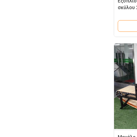
Εξοπλισ
σκύλου 
σκύλος 
για ερπ