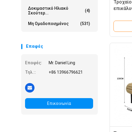
Τροχαίο
επικάλυ
Δοκιμαστικό Ηλιακό
(4)
Σκούτερ...
ασφαλές
που τρέ
Μη Ομαδοποιημένος
(531)
Επαφές
Επαφές:
Mr. Daniel Ling
Τηλ.::
+86 13966796621
Επικοινωνία