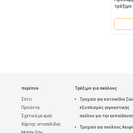
τρέξιμο 
σκυλιά 
περίπου
Τρέξιμο για σκύλους
Σπίτι
Τροχαίο για κατοικίδια ζώ
Προϊόντα
εξοπλισμός γυμναστικής
Σχετικά με εμάς
σκύλου για την εκπαίδευσ
Χάρτης ιστοσελίδας
κατοικίδιων ζώων
Τροχαίο για σκύλους Αειφ
Mobile Site