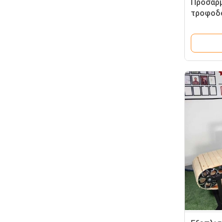
Προσαρ
τροφοδ
γκρεμό 
δρομέας