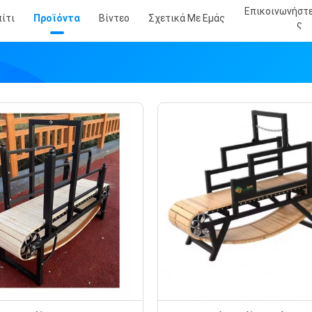
Επικοινωνήστ
ίτι
Προϊόντα
Βίντεο
Σχετικά Με Εμάς
Σ