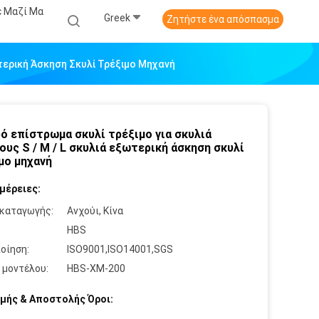
ε Μαζί Μα
Greek
Ζητήστε ένα απόσπασμα
ωτερική Άσκηση Σκυλί Τρέξιμο Μηχανή
ό επίστρωμα σκυλί τρέξιμο για σκυλιά
ους S / M / L σκυλιά εξωτερική άσκηση σκυλί
μο μηχανή
μέρειες:
καταγωγής:
Ανχούι, Κίνα
:
HBS
οίηση:
ISO9001,ISO14001,SGS
 μοντέλου:
HBS-XM-200
μής & Αποστολής Όροι: