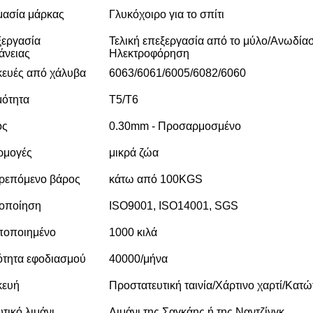
ασία μάρκας
Γλυκόχοιρο για το σπίτι
εργασία
Τελική επεξεργασία από το μύλο/Ανωδία
άνειας
Ηλεκτροφόρηση
ευές από χάλυβα
6063/6061/6005/6082/6060
ότητα
Τ5/Τ6
ος
0.30mm - Προσαρμοσμένο
ρμογές
μικρά ζώα
ρεπόμενο βάρος
κάτω από 100KGS
οποίηση
ISO9001, ISO14001, SGS
ποποιημένο
1000 κιλά
ότητα εφοδιασμού
40000/μήνα
κευή
Προστατευτική ταινία/Χάρτινο χαρτί/Κατώ
υτικό λιμάνι
Λιμάνι της Σαγκάης ή της Ναντζίνγκ