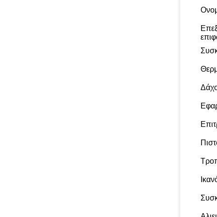
Ονομ
Επεξ
επιφ
Συσκ
Θερμ
Δάχ
Εφα
Επιτ
Πιστ
Τρο
Ικαν
Συσ
Αλιε