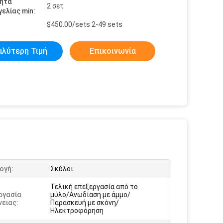
ητα
2 σετ
ελίας min:
$450.00/sets 2-49 sets
αλύτερη Τιμή
Επικοινωνία
ογή:
Σκύλοι
Τελική επεξεργασία από το
ργασία
μύλο/Ανωδίαση με άμμο/
ειας:
Παρασκευή με σκόνη/
Ηλεκτροφόρηση