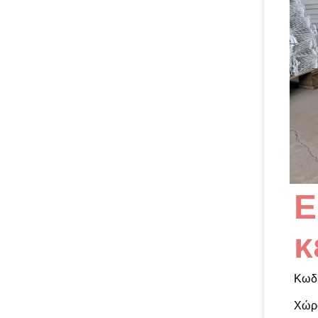
Ε
κ
Κωδι
Χώρ