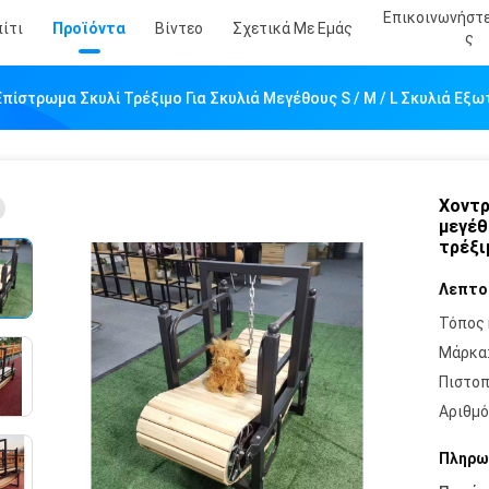
Επικοινωνήστ
ίτι
Προϊόντα
Βίντεο
Σχετικά Με Εμάς
Σ
πίστρωμα Σκυλί Τρέξιμο Για Σκυλιά Μεγέθους S / M / L Σκυλιά Εξ
Χοντρ
μεγέθ
τρέξι
Λεπτο
Τόπος 
Μάρκα
Πιστοπ
Αριθμό
Πληρω