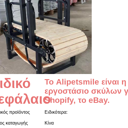
ιδικό
Το Alipetsmile είναι 
εργοστάσιο σκύλων γ
εφάλαιο
Shopify, το eBay.
κός προϊόντος
Ειδικότερα:
ος καταγωγής
Κίνα