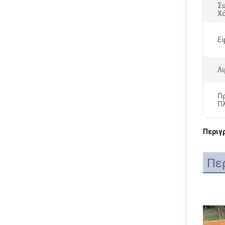
Σ
Χ
Ε
Λι
Π
Π
Περιγ
Πε