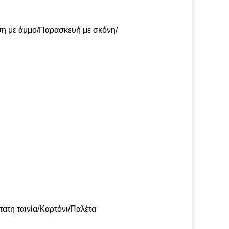
ση με άμμο/Παρασκευή με σκόνη/
τατη ταινία/Καρτόνι/Παλέτα