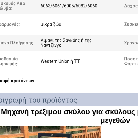
υσκευές Από
6063/6061/6005/6082/6060
Δάχος
άλυβα:
φαρμογές:
μικρά ζώα
Συσκε
Λιμάνι της Σαγκάης ή της
μένα Πλοήγησης:
Χρονο
Ναντζίνγκ
ροθεσμία
Ποσότ
Western Union ή TT
ληρωμής:
Φόρτω
ραφή προϊόντων
ριγραφή του προϊόντος
Μηχανή τρέξιμου σκύλου για σκύλους 
μεγεθών