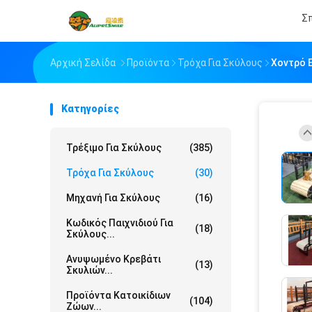
Σπ
Αρχική Σελίδα
Προϊόντα
Τρόχα Για Σκύλους
Χοντρό Ε
Κατηγορίες
Τρέξιμο Για Σκύλους
(385)
Τρόχα Για Σκύλους
(30)
Μηχανή Για Σκύλους
(16)
Κωδικός Παιχνιδιού Για
(18)
Σκύλους...
Ανυψωμένο Κρεβάτι
(13)
Σκυλιών...
Προϊόντα Κατοικίδιων
(104)
Ζώων...