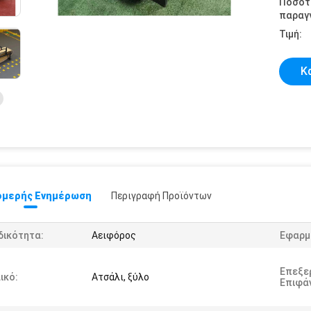
Ποσότ
παραγγ
Τιμή:
Κ
μερής Ενημέρωση
Περιγραφή Προϊόντων
δικότητα:
Αειφόρος
Εφαρμ
Επεξε
ικό:
Ατσάλι, ξύλο
Επιφάν