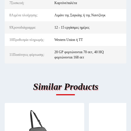
7Συσκευή:
Καρτόνι/παλέτα
8Λιμένα πλοήγησης:
Λιμάνι της Σαγκάης ή της Ναντζίνγκ
9Χρονοδιάγραμμα:
12 - 15 εργάσιμες ημέρες
10Προθεσμία πληρωμής:
Western Union ή TT
20 GP φορτώνονται 70 σετ, 40 HQ
11Ποσότητες φόρτωσης:
φορτώνονται 168 σετ
Similar Products