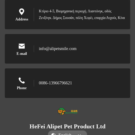
Κτίριο 4-5, Βιομηχανική περιοχή. Λιαντόνγκ, οδός
Ζενξίνγκ. Δήμος Σουσάν, πόλη Χεφέι, επαρχία Ανχούι, Κίνα
Address
info@alipetsmile.com
E-mail
0086-13966796621
Phone
HeFei Alipet Pet Product Ltd