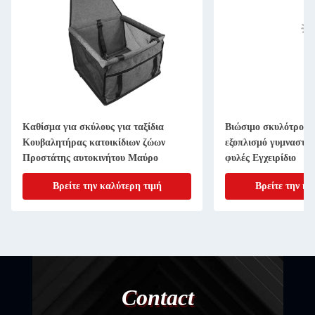
Καθίσμα για σκύλους για ταξίδια
Βιώσιμο σκυλότροχο
Κουβαλητήρας κατοικίδιων ζώων
εξοπλισμό γυμναστικ
Προστάτης αυτοκινήτου Μαύρο
φυλές Εγχειρίδιο
Βρείτε την καλύτερη τιμή
Βρείτε την κα
Contact