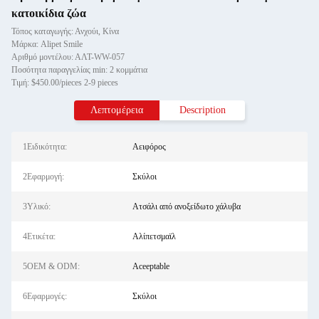
κατοικίδια ζώα
Τόπος καταγωγής: Ανχούι, Κίνα
Μάρκα: Alipet Smile
Αριθμό μοντέλου: ΑΛΤ-WW-057
Ποσότητα παραγγελίας min: 2 κομμάτια
Τιμή: $450.00/pieces 2-9 pieces
Λεπτομέρεια
Description
1Ειδικότητα:
Αειφόρος
2Εφαρμογή:
Σκύλοι
3Υλικό:
Ατσάλι από ανοξείδωτο χάλυβα
4Ετικέτα:
Αλίπετσμαϊλ
5OEM & ODM:
Aceeptable
6Εφαρμογές:
Σκύλοι