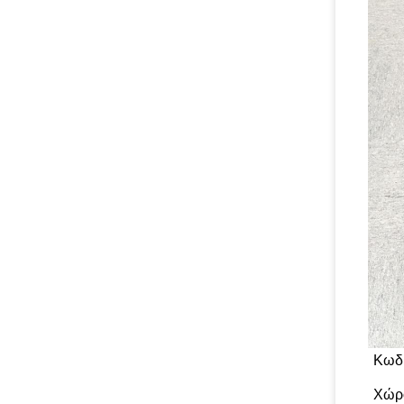
Κωδι
Χώρ