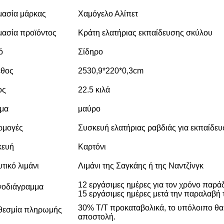
ασία μάρκας
Χαμόγελο Αλίπετ
ασία προϊόντος
Κράτη ελατήριας εκπαίδευσης σκύλου
ό
Σίδηρο
εθος
2530,9*220*0,3cm
ος
22.5 κιλά
μα
μαύρο
ρμογές
Συσκευή ελατήριας ραβδιάς για εκπαίδε
κευή
Καρτόνι
υτικό λιμάνι
Λιμάνι της Σαγκάης ή της Ναντζίνγκ
12 εργάσιμες ημέρες για τον χρόνο παρά
νοδιάγραμμα
15 εργάσιμες ημέρες μετά την παραλαβή 
30% T/T προκαταβολικά, το υπόλοιπο θα
θεσμία πληρωμής
αποστολή.