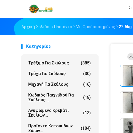
Σπ
Αρχική Σελίδα
Προϊόντα
Μη Ομαδοποιημένος
22.5kg
Κατηγορίες
Τρέξιμο Για Σκύλους
(385)
Τρόχα Για Σκύλους
(30)
Μηχανή Για Σκύλους
(16)
Κωδικός Παιχνιδιού Για
(18)
Σκύλους...
Ανυψωμένο Κρεβάτι
(13)
Σκυλιών...
Προϊόντα Κατοικίδιων
(104)
Ζώων...