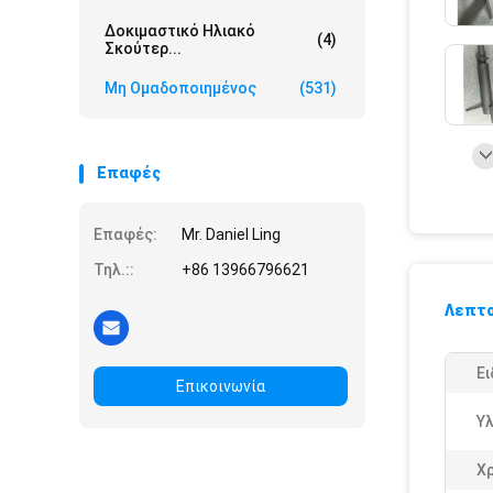
Δοκιμαστικό Ηλιακό
(4)
Σκούτερ...
Μη Ομαδοποιημένος
(531)
Επαφές
Επαφές:
Mr. Daniel Ling
Τηλ.::
+86 13966796621
Λεπτο
Ει
Επικοινωνία
Υλ
Χ