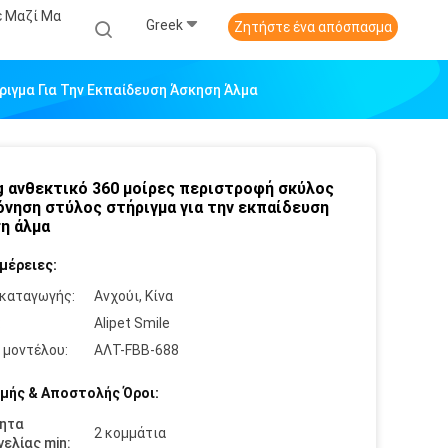
ε Μαζί Μα
Greek
Ζητήστε ένα απόσπασμα
ιγμα Για Την Εκπαίδευση Άσκηση Άλμα
g ανθεκτικό 360 μοίρες περιστροφή σκύλος
νηση στύλος στήριγμα για την εκπαίδευση
η άλμα
μέρειες:
καταγωγής:
Ανχούι, Κίνα
:
Alipet Smile
 μοντέλου:
ΑΛΤ-FBB-688
μής & Αποστολής Όροι:
ητα
2 κομμάτια
ελίας min: