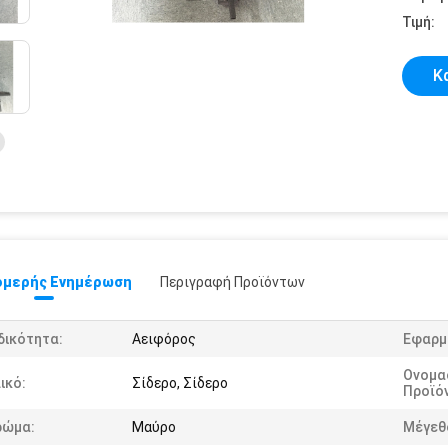
Τιμή:
Κ
μερής Ενημέρωση
Περιγραφή Προϊόντων
δικότητα:
Αειφόρος
Εφαρμ
Ονομα
ικό:
Σίδερο, Σίδερο
Προϊό
ρώμα:
Μαύρο
Μέγεθ