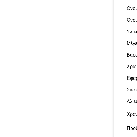
Ονομ
Ονομ
Υλικ
Μέγ
Βάρ
Χρώ
Εφα
Συσ
Αλιε
Χρο
Προ