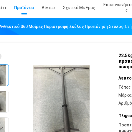
Επικοινωνήστ
ίτι
Προϊόντα
Βίντεο
Σχετικά Με Εμάς
Σ
 Ανθεκτικό 360 Μοίρες Περιστροφή Σκύλος Προπόνηση Στύλος Στήρ
22.5k
προπό
άσκησ
Λεπτο
Τόπος 
Μάρκα
Αριθμό
Πληρω
Ποσότ
παραγγ