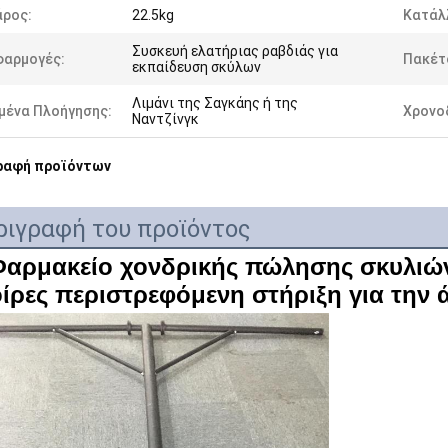
άρος:
22.5kg
Κατάλλ
Συσκευή ελατήριας ραβδιάς για
φαρμογές:
Πακέτ
εκπαίδευση σκύλων
Λιμάνι της Σαγκάης ή της
μένα Πλοήγησης:
Χρονο
Ναντζίνγκ
ραφή προϊόντων
ριγραφή του προϊόντος
αρμακείο χονδρικής πώλησης σκυλιών 
ίρες περιστρεφόμενη στήριξη για τη