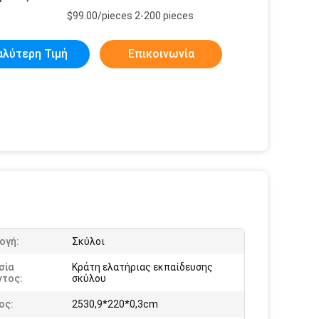
$99.00/pieces 2-200 pieces
αλύτερη Τιμή
Επικοινωνία
ογή:
Σκύλοι
σία
Κράτη ελατήριας εκπαίδευσης
ντος:
σκύλου
ος:
2530,9*220*0,3cm