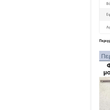
Β
Ε
Λι
Περιγ
Πε
Φ
μο